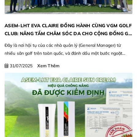
ASEM-LHT EVA CLAIRE ĐỒNG HÀNH CÙNG VGM GOLF
CLUB: NÂNG TẦM CHĂM SÓC DA CHO CỘNG ĐỒNG GM
GOLF VIỆT NAM
Đây là nơi hội tụ của các nhà quản lý (General Manager) từ
nhiều sân golf trên toàn quốc, và đánh dấu một bước ngoặt
quan trọng với sự đồng hành của thương hiệu mỹ phẩm chuyên
31/07/2025
Xem Thêm
biệt Asem-LHT Eva Claire.