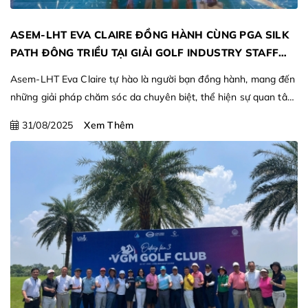
ASEM-LHT EVA CLAIRE ĐỒNG HÀNH CÙNG PGA SILK
PATH ĐÔNG TRIỀU TẠI GIẢI GOLF INDUSTRY STAFF
OPEN
Asem-LHT Eva Claire tự hào là người bạn đồng hành, mang đến
những giải pháp chăm sóc da chuyên biệt, thể hiện sự quan tâm
sâu sắc đến sức khỏe và vẻ đẹp của những con người thầm lặng
31/08/2025
Xem Thêm
cống hiến cho sự phát triển của ngành golf.