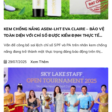
KEM CHỐNG NẮNG ASEM-LHT EVA CLAIRE – BẢO VỆ
TOÀN DIỆN VỚI CHỈ SỐ ĐƯỢC KIỂM ĐỊNH THỰC TẾ
SPF50+ PA++++
Vấn đề công bố sai lệch chỉ số SPF và PA trên nhãn kem chống
nắng đang trở thành một thực trạng đáng báo động trên thị
trường?
29/07/2025
Xem Thêm