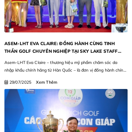
ASEM-LHT EVA CLAIRE: ĐỒNG HÀNH CÙNG TINH
THẦN GOLF CHUYÊN NGHIỆP TẠI SKY LAKE STAFF
OPEN 2025
Asem-LHT Eva Claire – thương hiệu mỹ phẩm chăm sóc da
nhập khẩu chính hãng từ Hàn Quốc – là đơn vị đồng hành chính
thức, khẳng định cam kết chăm sóc phong độ và vẻ đẹp của
29/07/2025
Xem Thêm
những người làm nên thành công của golf nước nhà.