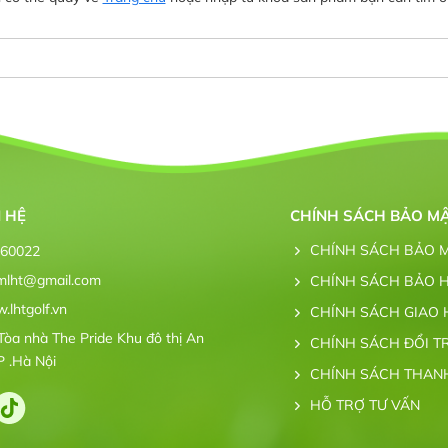
N HỆ
CHÍNH SÁCH BẢO M
CHÍNH SÁCH BẢO 
260022
mlht@gmail.com
CHÍNH SÁCH BẢO 
lhtgolf.vn
CHÍNH SÁCH GIAO
Tòa nhà The Pride Khu đô thị An
CHÍNH SÁCH ĐỔI T
P .Hà Nội
CHÍNH SÁCH THAN
HỖ TRỢ TƯ VẤN