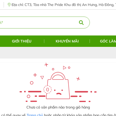
Địa chỉ: CT3, Tòa nhà The Pride Khu đô thị An Hưng, Hà Đông, 
GIỚI THIỆU
KHUYẾN MÃI
GÓC LÀ
Chưa có sản phẩm nào trong giỏ hàng
 có thể quay về
Trang chủ
hoặc nhập từ khóa sản phẩm bạn cần tìm ở