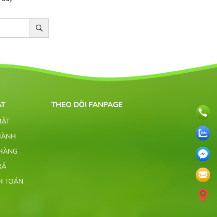
ẬT
THEO DÕI FANPAGE
MẬT
HÀNH
 HÀNG
RẢ
H TOÁN