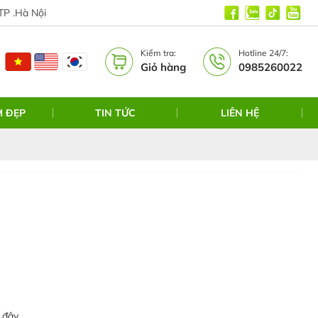
TP .Hà Nội
Kiểm tra:
Hotline 24/7:
Giỏ hàng
0985260022
M ĐẸP
TIN TỨC
LIÊN HỆ
 đây