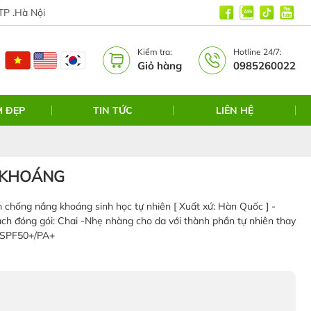
TP .Hà Nội
Kiểm tra:
Hotline 24/7:
Giỏ hàng
0985260022
M ĐẸP
TIN TỨC
LIÊN HỆ
 KHOÁNG
hống nắng khoáng sinh học tự nhiên [ Xuất xứ: Hàn Quốc ] -
ách đóng gói: Chai -Nhẹ nhàng cho da với thành phần tự nhiên thay
n SPF50+/PA+