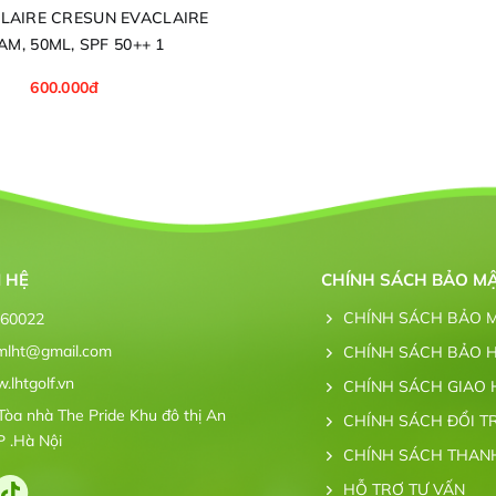
UN EVACLAIRE
M, 50ML, SPF 50++ 1
600.000đ
N HỆ
CHÍNH SÁCH BẢO M
CHÍNH SÁCH BẢO 
260022
mlht@gmail.com
CHÍNH SÁCH BẢO 
lhtgolf.vn
CHÍNH SÁCH GIAO
Tòa nhà The Pride Khu đô thị An
CHÍNH SÁCH ĐỔI T
P .Hà Nội
CHÍNH SÁCH THAN
HỖ TRỢ TƯ VẤN