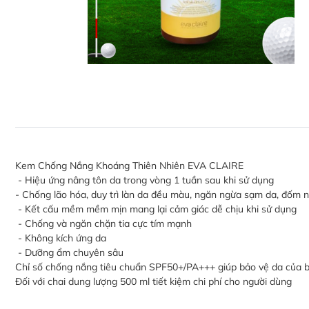
Kem Chống Nắng Khoáng Thiên Nhiên EVA CLAIRE
- Hiệu ứng nâng tôn da trong vòng 1 tuần sau khi sử dụng
- Chống lão hóa, duy trì làn da đều màu, ngăn ngừa sạm da, đốm 
- Kết cấu mềm mềm mịn mang lại cảm giác dễ chịu khi sử dụng
- Chống và ngăn chặn tia cực tím mạnh
- Không kích ứng da
- Dưỡng ẩm chuyên sâu
Chỉ số chống nắng tiêu chuẩn SPF50+/PA+++ giúp bảo vệ da của bạn
Đối với chai dung lượng 500 ml tiết kiệm chi phí cho người dùng