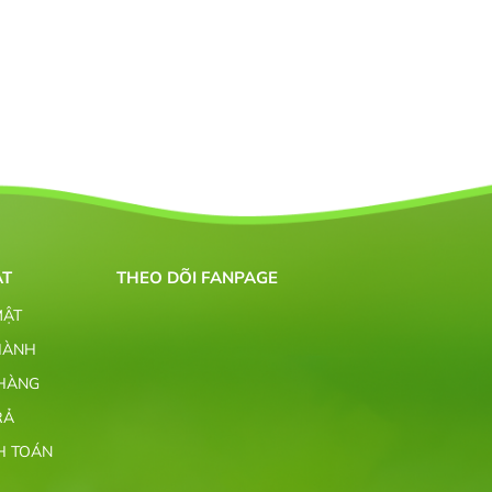
ẬT
THEO DÕI FANPAGE
MẬT
HÀNH
 HÀNG
RẢ
H TOÁN