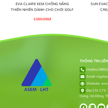
EVA CLAIRE KEM CHỐNG NẮNG
SUN EVACLAIRE CRES
THIÊN NHIÊN DÀNH CHO CHƠI GOLF
CREA
2.000.000đ
THÔNG TIN LIÊ
Hotline:
0985
Email: mypha
Website: www.
Địa Chỉ: CT3, 
Hưng, Hà Đông, T