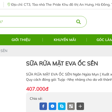
Địa chỉ: CT3, Tòa nhà The Pride Khu đô thị An Hưng, Hà Đông, 
GIỚI THIỆU
KHUYẾN MÃI
GÓC LÀ
 SÊN
SỮA RỬA MẶT EVA ỐC SÊN
SỮA RỬA MẶT EVA ỐC SÊN Ngăn Ngừa Mụn [ Xuất xứ:
Quy cách đóng gói: Tuýp -Nhẹ nhàng cho da với thành
407.000đ
Chia sẻ: