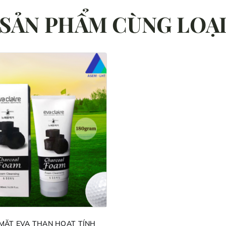
SẢN PHẨM CÙNG LOẠ
MẶT EVA THAN HOẠT TÍNH