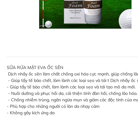
SỮA RỬA MẶT EVA ỐC SÊN
Dịch nhầy ốc sên làm chất chống oxi hóa cực mạnh, giúp chống lã
- Giúp tẩy tế bào chết, làm lành các loại sẹo và tái t Dịch nhầy 
- Giúp tẩy tế bào chết, làm lành các loại sẹo và tái tạo mô da mới.
- Nuôi dưỡng và phục hồi da, cải thiện tính đàn hồi, chống lão hóa.
- Chống nhiễm trùng, ngăn ngừa mụn và giảm các độc tính của m
- Phù hợp cho những người có làn da nhạy cảm
- Không gây kích ứng da