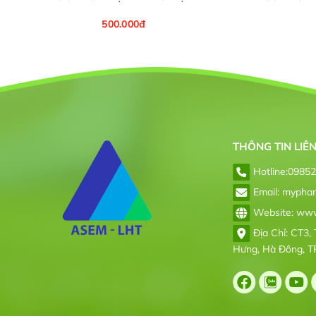
500.000đ
THÔNG TIN LIÊ
Hotline:
0985
Email: mypha
Website: www.
Địa Chỉ: CT3, 
Hưng, Hà Đông, T