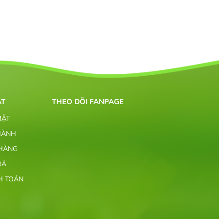
ẬT
THEO DÕI FANPAGE
MẬT
HÀNH
 HÀNG
RẢ
H TOÁN