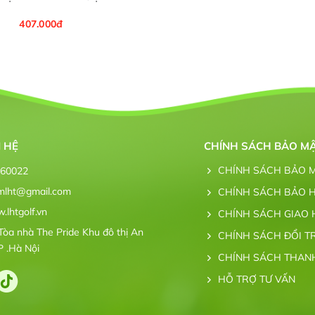
407.000đ
N HỆ
CHÍNH SÁCH BẢO M
CHÍNH SÁCH BẢO 
260022
mlht@gmail.com
CHÍNH SÁCH BẢO 
lhtgolf.vn
CHÍNH SÁCH GIAO
Tòa nhà The Pride Khu đô thị An
CHÍNH SÁCH ĐỔI T
P .Hà Nội
CHÍNH SÁCH THAN
HỖ TRỢ TƯ VẤN